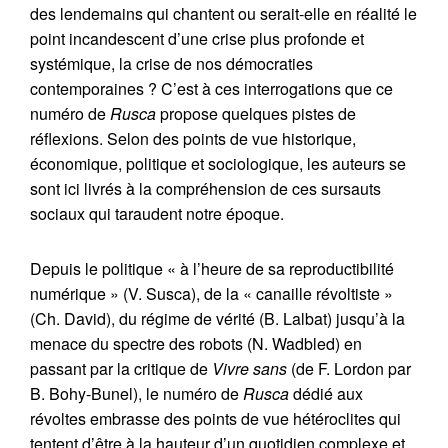
des lendemains qui chantent ou serait-elle en réalité le
point incandescent d’une crise plus profonde et
systémique, la crise de nos démocraties
contemporaines ? C’est à ces interrogations que ce
numéro de
Rusca
propose quelques pistes de
réflexions. Selon des points de vue historique,
Citer cet article
Fermer
économique, politique et sociologique, les auteurs se
sont ici livrés à la compréhension de ces sursauts
CELKA, M., GARDENIER, M., GONDARD, E.,
sociaux qui taraudent notre époque.
Contacter
VIDAL, B. (2020) Introduction.
RUSCA. Revue
Fermer
de sciences humaines & sociales
, (11).
Depuis le politique « à l’heure de sa reproductibilité
https://doi.org/10.34745/numerev_041
Récupération de l'adresse e-mail
numérique » (V. Susca), de la « canaille révoltiste »
(Ch. David), du régime de vérité (B. Lalbat) jusqu’à la
menace du spectre des robots (N. Wadbled) en
Copier dans votre presse-papier
passant par la critique de
Vivre sans
(de F. Lordon par
B. Bohy-Bunel), le numéro de
Rusca
dédié aux
révoltes embrasse des points de vue hétéroclites qui
tentent d’être à la hauteur d’un quotidien complexe et