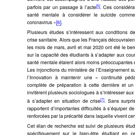
[5]
parfois par un passage à l’acte
. Ces considérat
santé mentale à considérer le suicide comme
coronavirus »
[6]
.
Plusieurs études s’intéressent aux conditions d
crise sanitaire. Alors que les Français découvraient
les mois de mars, avril et mai 2020 ont été le 
sur la capacité des étudiants à s’adapter aux cou
santé mentale étaient alors moins préoccupantes qu
Les injonctions du ministère de l’Enseignement s
l’Innovation à maintenir une « continuité pé
complète de préparation à cette dernière et 
invitèrent plusieurs sociologues à s’intéresser aux
[7]
à s’adapter en situation de crise
. Sans surpri
rapportent d’importantes difficultés à s’équiper de
renforcées par la précarité dans laquelle vivent cer
Cet élan de recherche est suivi de plusieurs étud
spécifiquement sur le bien-être étudiant en cet