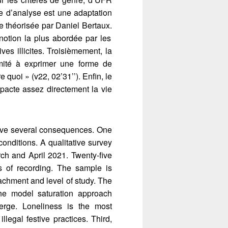
e d’analyse est une adaptation
e théorisée par Daniel Bertaux.
notion la plus abordée par les
ves illicites. Troisièmement, la
imité à exprimer une forme de
e quoi » (v22, 02’31’’). Enfin, le
mpacte assez directement la vie
ave several consequences. One
 conditions. A qualitative survey
rch and April 2021. Twenty-five
s of recording. The sample is
tachment and level of study. The
the model saturation approach
erge. Loneliness is the most
llegal festive practices. Third,