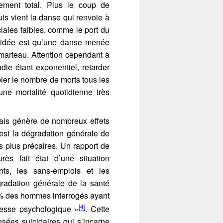
ement total. Plus le coup de
uis vient la danse qui renvoie à
iales faibles, comme le port du
 L’idée est qu’une danse menée
 marteau. Attention cependant à
die étant exponentiel, retarder
bler le nombre de morts tous les
une mortalité quotidienne très
çais génère de nombreux effets
 est la dégradation générale de
s plus précaires. Un rapport de
ès fait état d’une situation
nts, les sans-emplois et les
gradation générale de la santé
% des hommes interrogés ayant
[4]
resse psychologique »
. Cette
ées suicidaires qui s’incarne