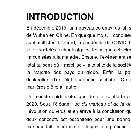
INTRODUCTION
En décembre 2019, un nouveau coronavirus fait s
de Wuhan en Chine. En quelque mois, il conquie
sont multiples. D’abord, la pandémie de COVID-19
le les sociétés technologiques, techniques et sci
immunisées à la maladie. Ensuite, l’événement se
total au sens où il mobilise « la totalité de la sociét
la majorité des pays du globe. Enfin, la p
déclaration d’un état d’urgence sanitaire. Ce
manières d’être à l’autre.
Un modèle épidémiologique de lutte contre la p
cet article
2020. Sous l’élégant titre
du marteau et de la d
l’évolution du virus et en arrive à la conclusion 
deux concepts est essentielle pour une bonne 
, F., BORDEREAU, L., PANZA, C., SAFTI, M. (2022) Varia/ Ê
cter
marteau fait référence à l’imposition précoce
pendant la crise sanitaire.
RUSCA. Revue de sciences humaine