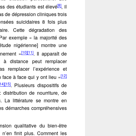
[8]
ess des étudiants est élevé
, il
s de dépression cliniques trois
nsées suicidaires 8 fois plus
aire. Cette dégradation des
. Par exemple « la majorité des
étude nigérienne] montre une
[10]
[11]
inement »
. Il apparaît de
 à distance peut remplacer
as remplacer l’expérience et
[12]
 face à face qui y ont lieu »
14]
[15]
. Plusieurs dispositifs de
distribution de nourriture, de
c. La littérature se montre en
les démarches compréhensives
sion qualitative du bien-être
i n’en finit plus. Comment les