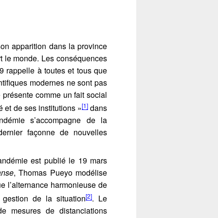
on apparition dans la province
rt le monde. Les conséquences
 rappelle à toutes et tous que
entifiques modernes ne sont pas
 présente comme un fait social
[1]
é et de ses institutions »
dans
andémie s’accompagne de la
 dernier façonne de nouvelles
andémie est publié le 19 mars
anse
, Thomas Pueyo modélise
Fermer
que l’alternance harmonieuse de
[2]
gestion de la situation
. Le
tre
Fermer
 de mesures de distanciations
s &