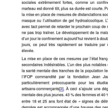
sociales extrêmement fortes, comme un confin
, (13).
https://doi.org/10.34745/numerev_1981
tion de l'adresse e-mail
marteau est donné tôt, plus sa durée est courte. P
la mise en place de mesures de distanciations soc
masque ou l’utilisation de gel hydroalcoolique.
ier dans votre presse-papier
avec tact permet de retarder le prochain coup de
ne pas trop traîner. Le développement de la mala
d’un jour le confinement aujourd’hui revient à dou
jours, ce peut très rapidement se traduire par 
élevée.
La mise en place de ces mesures par l’état fran
secondaires indésirables. L’un des plus notables
la santé mentale des tranches de la population le
l’IFOP commandité par la fondation Jean Jaur
particulièrement préoccupante pour les étudia
artisans-commerçants
[3]
. À ceci s’ajoute une dé
mentale des plus jeunes. 43 % des femmes et 40 
entre 18 et 25 ans font état de « signes de dét
dernière est accompagnée d’une hausse des pens