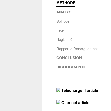
MÉTHODE
ANALYSE
Solitude
Fête
Illégitimité
Rapport à l’enseignement
CONCLUSION
BIBLIOGRAPHIE
Citer 
Télécharger l'article
LOMBARDO
Conta
Citer cet article
étudiant 